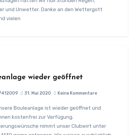
Auflagen hatten wir null Stunden Regen,
er und Unwetter. Danke an den Wettergott
nd vielen
eanlage wieder geöffnet
7412009
31. Mai 2020
Keine Kommentare
hnen kostenfrei zur Verfügung.
ierungswünsche nimmt unser Clubwirt unter
4130 gerne entgegen. Wir weisen ausdrücklich