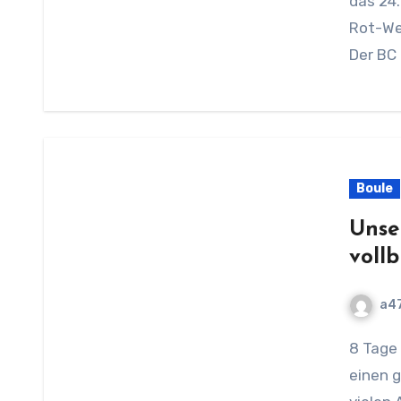
das 24
Rot-Wei
Der BC 
Boule
Unser
vollb
a4
8 Tage Bouleturnier fanden am Samstag planmäßig
einen 