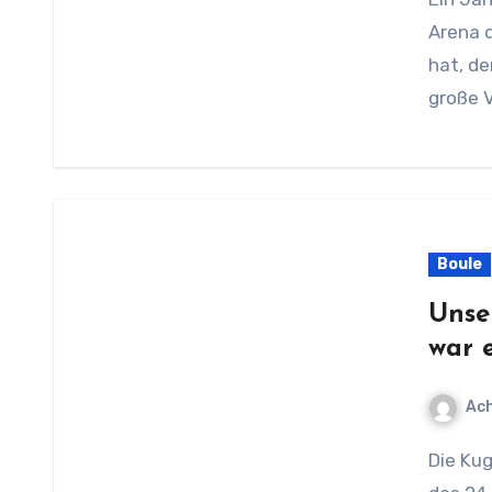
Arena d
hat, de
große 
Boule
Unse
war e
Ach
Die Kugeln haben entschieden … nach 135 Spielen hat