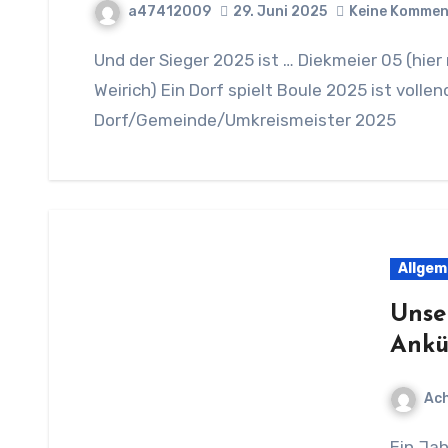
a47412009
29. Juni 2025
Keine Kommen
Und der Sieger 2025 ist … Diekmeier 05 (hier mit dem Vertreter des Bürgermeisters Frank
Weirich) Ein Dorf spielt Boule 2025 ist volle
Dorf/Gemeinde/Umkreismeister 2025
Allgem
Unser
Ankü
Ach
Ein Jahr geht schnell vorüber … und wer die Boule-