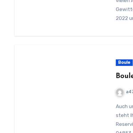
vielen 
Gewitt
2022 u
Boule
Boul
a4
Auch unsere Bouleanlage ist wieder geöffnet und
steht I
Reserv
06853-