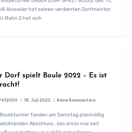
. Bouleturnier UNSER DORF SPIELT BOULE des TC
ß Alsweiler hat seinen verdienten Dorfmeister:
U-Bahn 2 hat sich
 Dorf spielt Boule 2022 – Es ist
racht!
7412009
18. Juli 2022
Keine Kommentare
gebührenden Abschluss…das erste mal seit