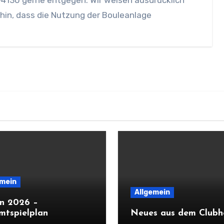
hin, dass die Nutzung der Bouleanlage
emein
Allgemein
on 2026 –
mtspielplan
Neues aus dem Clubh