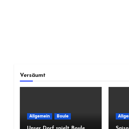
Versäumt
Allgemein
Boule
Allg
Unser Dorf spielt Boule
Sais