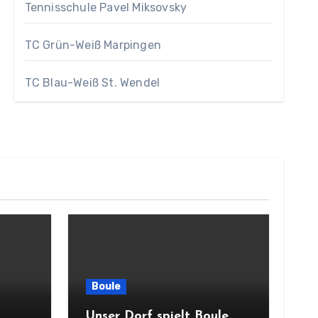
Tennisschule Pavel Miksovsky
TC Grün-Weiß Marpingen
TC Blau-Weiß St. Wendel
Boule
Unser Dorf spielt Boule