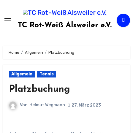
Zum
Inhalt
springen
TC Rot-Weiß Alsweiler e.V.
Home
Allgemein
Platzbuchung
Allgemein
Tennis
Platzbuchung
Von
Helmut Wegmann
27. März 2023