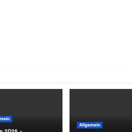
emein
Allgemein
on 2026 –