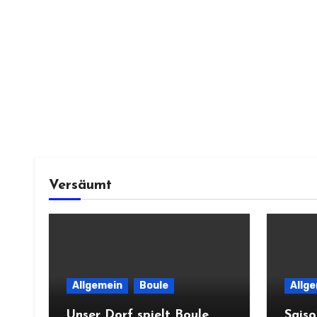
Versäumt
Allgemein
Boule
Allg
Unser Dorf spielt Boule
Sais