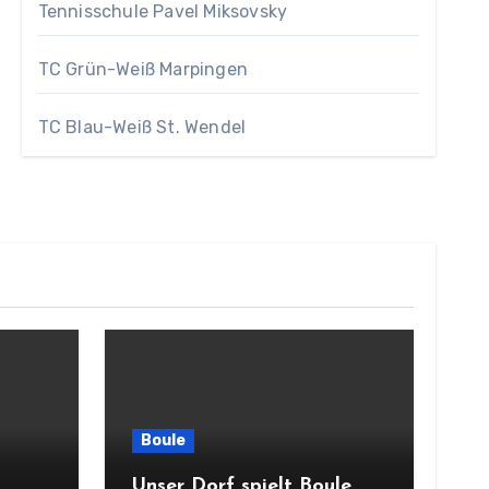
Tennisschule Pavel Miksovsky
TC Grün-Weiß Marpingen
TC Blau-Weiß St. Wendel
Boule
Unser Dorf spielt Boule